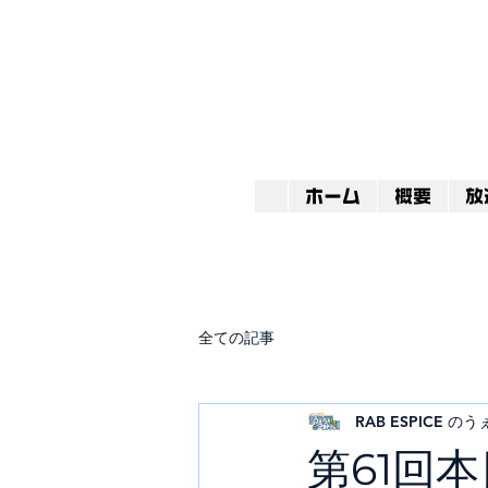
ホーム
概要
放
全ての記事
RAB ESPICE 
第61回