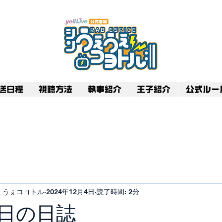
送日程
視聴方法
執事紹介
王子紹介
公式ルー
のうぇうぇコヨトル
2024年12月4日
読了時間: 2分
本日の日誌