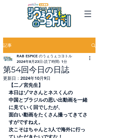
記事
RAB ESPICE のうぇうぇコヨトル
2024年8月23日
読了時間: 1分
第54回今日の日誌
更新日：
2024年10月9日
【二ノ宮先生】
本日はゾマさんとネスくんの
中国とブラジルの思い出動画を一緒
に見ていく回でしたが、
面白い動画をたくさん撮ってきてさ
すがですねえ。
次こそはちゃんと3人で海外に行っ
ていただきたいですな！