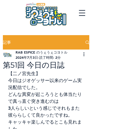
記事
RAB ESPICE のうぇうぇコヨトル
2024年7月3日
読了時間: 2分
第51回 今日の日誌
【二ノ宮先生】
今日はジオゲッサー以来のゲーム実
況配信でした。
どんな異変が起ころうとも体当たり
で真っ直ぐ突き進むのは
3人らしいという感じでそれもまた
彼ららしくて良かったですね。
キャッキャ楽しんでるとこも見れま
した。