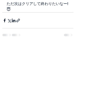
ただ次はクリアして終わりたいなー!
😇
すべて表示
最新記事