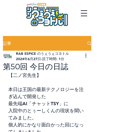
記事
RAB ESPICE のうぇうぇコヨトル
2024年6月27日
読了時間: 1分
第50回 今日の日誌
【二ノ宮先生】
本日は王国の最新テクノロジーを注
ぎ込んで開発した
最先端AI「チャットTSY」に
入院中のとぅーしくんの現状を聞い
てみました。
個人的にかなり面白かった回になっ
てしまいました。