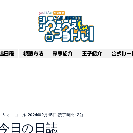
送日程
視聴方法
執事紹介
王子紹介
公式ルー
のうぇうぇコヨトル
2024年2月15日
読了時間: 2分
 今日の日誌