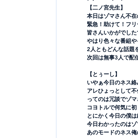
【二ノ宮先生】
本日はゾマさん不在
緊急！助けて！フリ
皆さんいかがでした
やはり色々な番組や
2人ともどんな話題
次回は無事3人で配
【とぅーし】
いやぁ今日のネス絡
アレひょっとして不
ってのは冗談でゾマ
コヨトルで何気に初
とにかく今日の僕は
今日わかったのはゾ
あのモードのネス俺