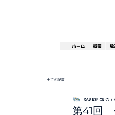
ホーム
概要
放
全ての記事
RAB ESPICE 
第41回