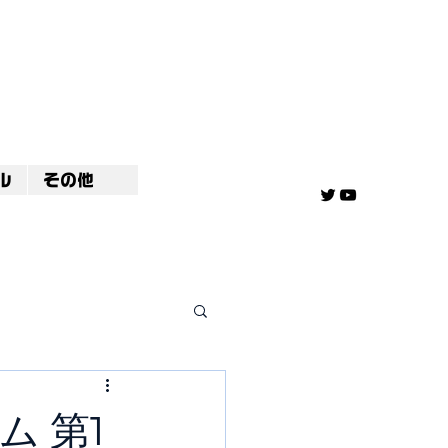
ル
その他
 第1