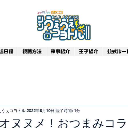
送日程
視聴方法
執事紹介
王子紹介
公式ルー
のうぇうぇコヨトル
2022年8月10日
読了時間: 1分
オヌヌメ！おつまみコラム