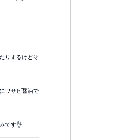
たりするけどそ
にワサビ醤油で
です👌