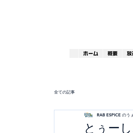
ホーム
概要
放
全ての記事
RAB ESPICE 
とぅーし