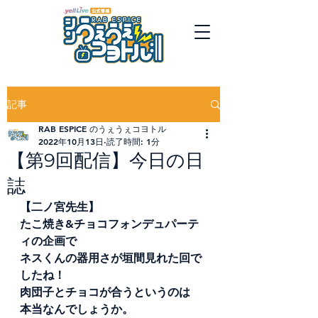
記事
RAB ESPICE のうぇうぇコヨトル
2022年10月13日
読了時間: 1分
【第9回配信】今日の日
誌
【二ノ宮先生】
たこ焼き&チョコフォンデュパーテ
ィの企画で
ネスくんの器用さが垣間見れた回で
したね！
肉団子とチョコが合うというのは
本当なんでしょうか。