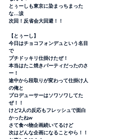
とぅーしも東京に染まっちまった
な…涙
次回！反省会大回避！！
【とぅーし】
今日はチョコフォンデュという名目
で
プチドッキリ仕掛けたぜ！
本当はたこ焼きパーティだったのさ
ー！
途中から段取りが変わって仕掛け人
の俺と
プロデューサーはソワソワしてた
ぜ！！
けど2人の反応もフレッシュで面白
かったねw
さて食べ物企画続いてるけど
次はどんな企画になることやら！！