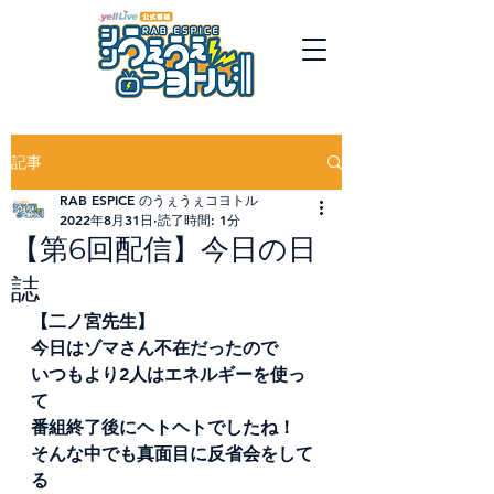
記事
RAB ESPICE のうぇうぇコヨトル
2022年8月31日
読了時間: 1分
【第6回配信】今日の日
誌
【二ノ宮先生】
今日はゾマさん不在だったので
いつもより2人はエネルギーを使っ
て
番組終了後にヘトヘトでしたね！
そんな中でも真面目に反省会をして
る