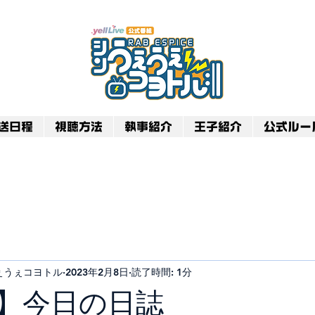
送日程
視聴方法
執事紹介
王子紹介
公式ルー
のうぇうぇコヨトル
2023年2月8日
読了時間: 1分
回】今日の日誌