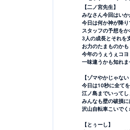
【二ノ宮先生】
みなさん今回はいか
今日は何か神が降り
スタッフの予想をか
3人の成長とそれを
お力のたまものかも
今年のうぇうぇコヨ
一味違うかも知れま
【ゾマやかじゃない
今日は10秒に全て
江ノ島までいってし
みんなも壁の破損に
沢山自転車こいでく
【とぅーし】