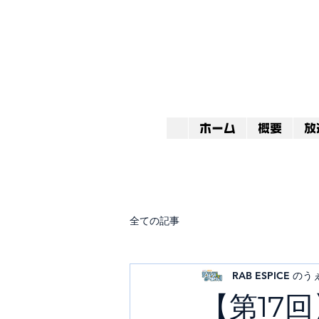
ホーム
概要
放
全ての記事
RAB ESPICE 
【第17